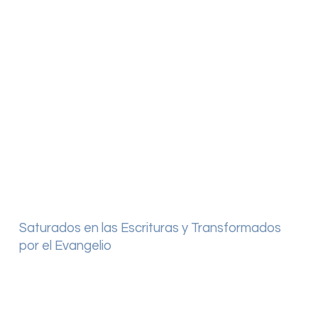
Saturados en las Escrituras y Transformados
por el Evangelio
¡Creemos en el evangelio de Jesucristo proclamado en
la Biblia!